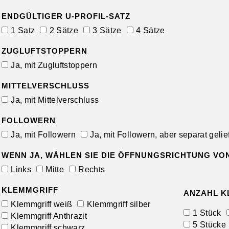
ENDGÜLTIGER U-PROFIL-SATZ
1 Satz
2 Sätze
3 Sätze
4 Sätze
ZUGLUFTSTOPPERN
Ja, mit Zugluftstoppern
MITTELVERSCHLUSS
Ja, mit Mittelverschluss
FOLLOWERN
Ja, mit Followern
Ja, mit Followern, aber separat gelief
WENN JA, WÄHLEN SIE DIE ÖFFNUNGSRICHTUNG VO
Links
Mitte
Rechts
KLEMMGRIFF
ANZAHL K
Klemmgriff weiß
Klemmgriff silber
1 Stück
Klemmgriff Anthrazit
5 Stücke
Klemmgriff schwarz