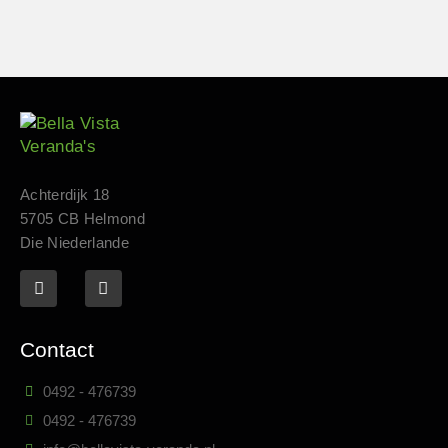
Achterdijk 18
5705 CB Helmond
Die Niederlande
Contact
0492 - 476739
0492 - 476739