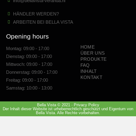
info@bellavista-veranda.nl
HÄNDLER WERDEN?
ARBEITEN BEI BELLA VISTA
Opening hours
HOME
Montag: 09:00 - 17:00
ÜBER UNS
Dienstag: 09:00 - 17:00
PRODUKTE
Mittwoch: 09:00 - 17:00
FAQ
INHALT
Donnerstag: 09:00 - 17:00
KONTAKT
Freitag: 09:00 - 17:00
Samstag: 10:00 - 13:00
Bella Vista © 2021 · Privacy Policy
Der Inhalt dieser Website ist urheberrechtlich geschützt und Eigentum von
Bella Vista. Alle Rechte vorbehalten.