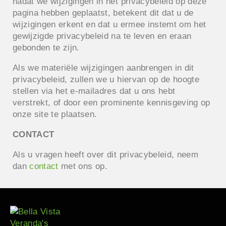
nadat we wijzigingen in het privacybeleid op deze
pagina hebben geplaatst, betekent dit dat u de
wijzigingen erkent en dat u ermee instemt om het
gewijzigde privacybeleid na te leven en eraan
gebonden te zijn.
Als we materiële wijzigingen aanbrengen in dit
privacybeleid, zullen we u hiervan op de hoogte
stellen via het e-mailadres dat u ons hebt
verstrekt, of door een prominente kennisgeving op
onze site te plaatsen.
CONTACT
Als u vragen heeft over dit privacybeleid, neem
dan
contact
met ons op.