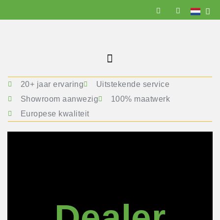
20+ jaar ervaring
Uitstekende service
Showroom aanwezig
100% maatwerk
Europese kwaliteit
Dealer