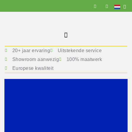
20+ jaar ervaring
Uitstekende service
Showroom aanwezig
100% maatwerk
Europese kwaliteit