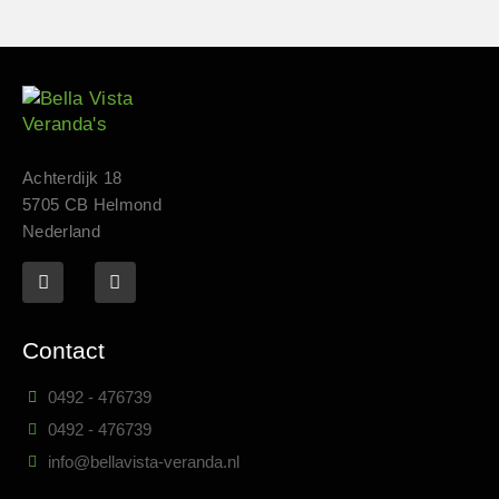
Achterdijk 18
5705 CB Helmond
Nederland
Contact
0492 - 476739
0492 - 476739
info@bellavista-veranda.nl