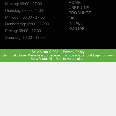
HOME
Montag: 09:00 - 17:00
ÜBER UNS
Dienstag: 09:00 - 17:00
PRODUKTE
Mittwoch: 09:00 - 17:00
FAQ
INHALT
Donnerstag: 09:00 - 17:00
KONTAKT
Freitag: 09:00 - 17:00
Samstag: 10:00 - 13:00
Bella Vista © 2021 · Privacy Policy
Der Inhalt dieser Website ist urheberrechtlich geschützt und Eigentum von
Bella Vista. Alle Rechte vorbehalten.