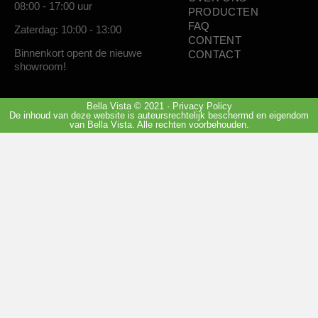
08:00 - 17:00 uur
PRODUCTEN
FAQ
Zaterdag: 10:00 - 13:00
CONTENT
Binnenkort opent de nieuwe
CONTACT
showroom!
Bella Vista © 2021 · Privacy Policy
De inhoud van deze website is auteursrechtelijk beschermd en eigendom
van Bella Vista. Alle rechten voorbehouden.