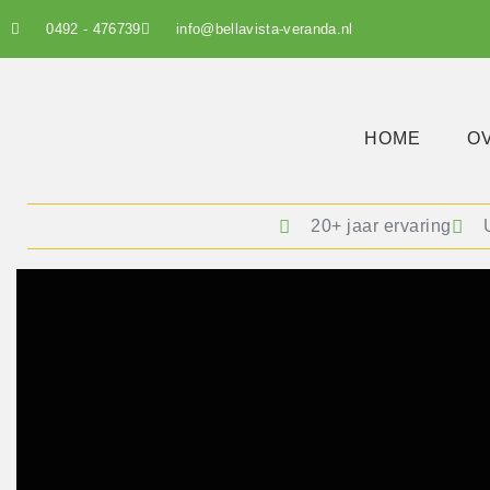
0492 - 476739
info@bellavista-veranda.nl
HOME
O
20+ jaar ervaring