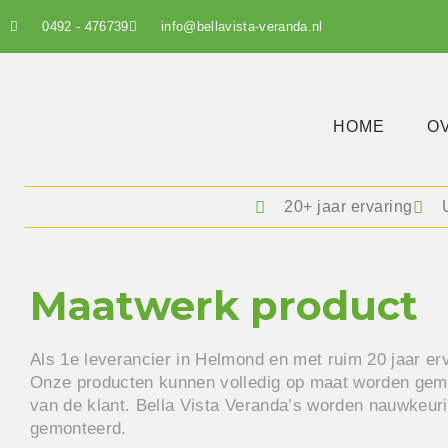
0492 - 476739
info@bellavista-veranda.nl
HOME
O
20+ jaar ervaring
Maatwerk product
Als 1e leverancier in Helmond en met ruim 20 jaar erv
Onze producten kunnen volledig op maat worden gem
van de klant. Bella Vista Veranda’s worden nauwkeu
gemonteerd.