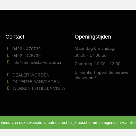
Contact
Openingstijden
Maandag t/m vrijdag:
0492 - 476739
08:00 - 17:00 uur
0492 - 476739
info@bellavista-veranda.nl
Zaterdag: 10:00 - 13:00
Binnenkort opent de nieuwe
DEALER WORDEN
showroom!
OFFERTE AANVRAGEN
WERKEN BIJ BELLA VISTA
inhoud van deze website is auteursrechtelijk beschermd en eigendom van Bell